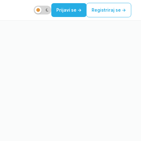
Prijavi se
→
Registriraj se
→