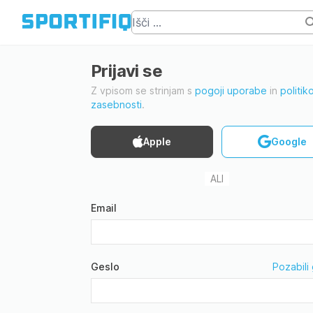
Prijavi se
Z vpisom se strinjam s
pogoji uporabe
in
politik
zasebnosti
.
Apple
Google
ALI
Email
Geslo
Pozabili