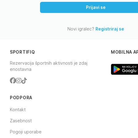
Prijavi se
Novi igralec?
Registriraj se
SPORTIFIQ
MOBILNA A
Rezervacija športnih aktivnosti je zdaj
enostavna
Facebook
Instagram
TikTok
PODPORA
Kontakt
Zasebnost
Pogoji uporabe